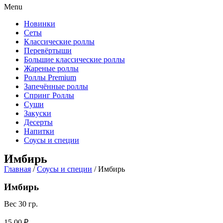
Menu
Новинки
Сеты
Классические роллы
Перевёртыши
Большие классические роллы
Жареные роллы
Роллы Premium
Запечённые роллы
Спринг Роллы
Суши
Закуски
Десерты
Напитки
Соусы и специи
Имбирь
Главная
/
Соусы и специи
/ Имбирь
Имбирь
Вес 30 гр.
15,00
₽