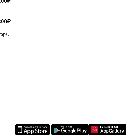
200₽
 800₽
ора.