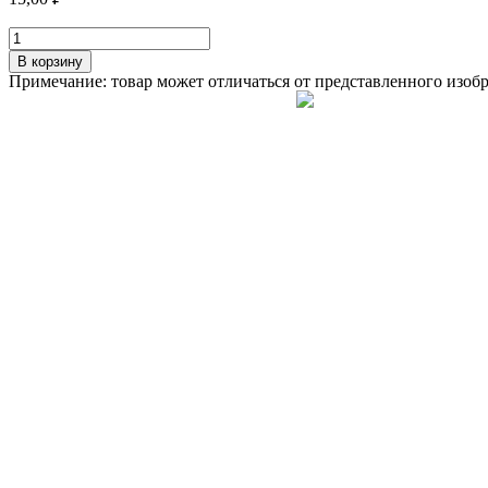
Количество
товара
В корзину
Имбирь
Примечание: товар может отличаться от представленного изоб