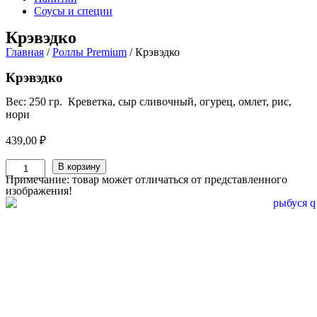
Соусы и специи
Крэвэдко
Главная
/
Роллы Premium
/ Крэвэдко
Крэвэдко
Вес: 250 гр. Креветка, сыр сливочный, огурец, омлет, рис,
нори
439,00
₽
Количество
В корзину
товара
Примечание: товар может отличаться от представленного
Крэвэдко
изображения!