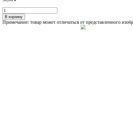
Количество
товара
В корзину
Сырный
Примечание: товар может отличаться от представленного изоб
соус