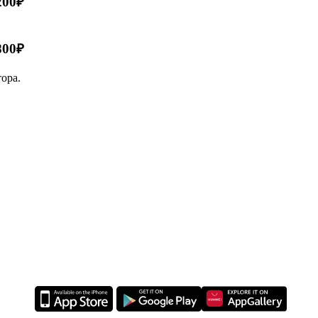
200₽
 800₽
ора.